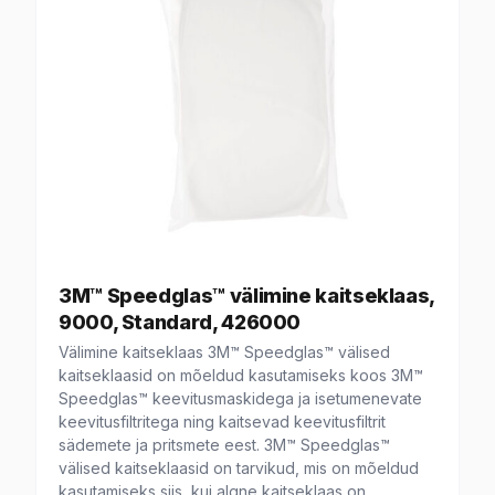
3M™ Speedglas™ välimine kaitseklaas,
9000, Standard, 426000
Välimine kaitseklaas 3M™ Speedglas™ välised
kaitseklaasid on mõeldud kasutamiseks koos 3M™
Speedglas™ keevitusmaskidega ja isetumenevate
keevitusfiltritega ning kaitsevad keevitusfiltrit
sädemete ja pritsmete eest. 3M™ Speedglas™
välised kaitseklaasid on tarvikud, mis on mõeldud
kasutamiseks siis, kui algne kaitseklaas on