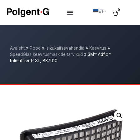
0
ET
Avaleht
»
Pood
»
Isikukaitsevahendid
»
Keevitus
»
SpeedGlas keevitusmaskide tarvikud
»
3M™ Adflo™
tolmufilter P SL, 837010