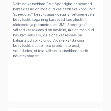
Välimine kaitseklaas 3M™ Speedglas™ sisemised
kaitseklaasid on mõeldud kasutamiseks koos 3M™
Speedglas™ keevitusmaskidega ja isetumenevate
keevitusfiltritega ning kaitsevad keevitusfiltrit
sädemete ja pritsmete eest. 3M™ Speedglas™
välised kaitseklaasid on tarvikud, mis on mõeldud
kasutamiseks siis, kui algne kaitseklaas on
kahjustatud või kulunud. Aidake kaitsta oma
keevitusfiltrit sädemete ja pritsmete eest,
veendudes, et teie välimine kaitseklaas toimib
nõuetekohaselt.