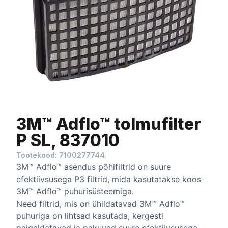
3M™ Adflo™ tolmufilter
P SL, 837010
Tootekood: 7100277744
3M™ Adflo™ asendus põhifiltrid on suure
efektiivsusega P3 filtrid, mida kasutatakse koos
3M™ Adflo™ puhurisüsteemiga.
Need filtrid, mis on ühildatavad 3M™ Adflo™
puhuriga on lihtsad kasutada, kergesti
paigaldatavad ja pakuvad suure efektiivsusega