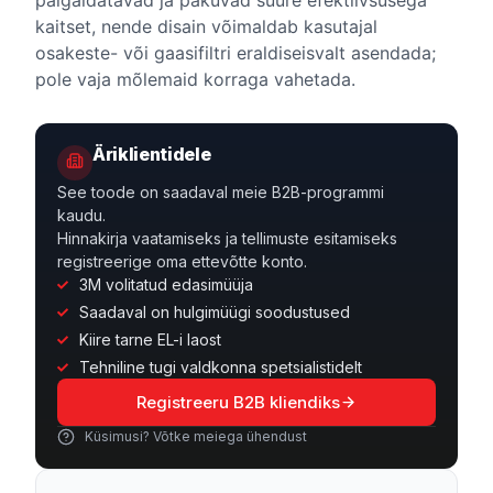
kaitset, nende disain võimaldab kasutajal
osakeste- või gaasifiltri eraldiseisvalt asendada;
pole vaja mõlemaid korraga vahetada.
Äriklientidele
See toode on saadaval meie B2B-programmi
kaudu.
Hinnakirja vaatamiseks ja tellimuste esitamiseks
registreerige oma ettevõtte konto.
3M volitatud edasimüüja
Saadaval on hulgimüügi soodustused
Kiire tarne EL-i laost
Tehniline tugi valdkonna spetsialistidelt
Registreeru B2B kliendiks
Küsimusi? Võtke meiega ühendust