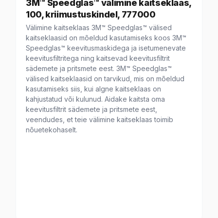
3M™ Speedglas™ välimine kaitseklaas,
100, kriimustuskindel, 777000
Välimine kaitseklaas 3M™ Speedglas™ välised
kaitseklaasid on mõeldud kasutamiseks koos 3M™
Speedglas™ keevitusmaskidega ja isetumenevate
keevitusfiltritega ning kaitsevad keevitusfiltrit
sädemete ja pritsmete eest. 3M™ Speedglas™
välised kaitseklaasid on tarvikud, mis on mõeldud
kasutamiseks siis, kui algne kaitseklaas on
kahjustatud või kulunud. Aidake kaitsta oma
keevitusfiltrit sädemete ja pritsmete eest,
veendudes, et teie välimine kaitseklaas toimib
nõuetekohaselt.