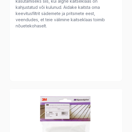
kasutamiseks siis, kui algne kaitseklaas on
kahjustatud või kulunud. Aidake kaitsta oma
keevitusfiltrit sädemete ja pritsmete eest,
veendudes, et teie välimine kaitseklaas toimib
nõuetekohaselt.