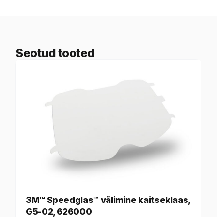
Seotud tooted
3M™ Speedglas™ välimine kaitseklaas,
G5-02, 626000