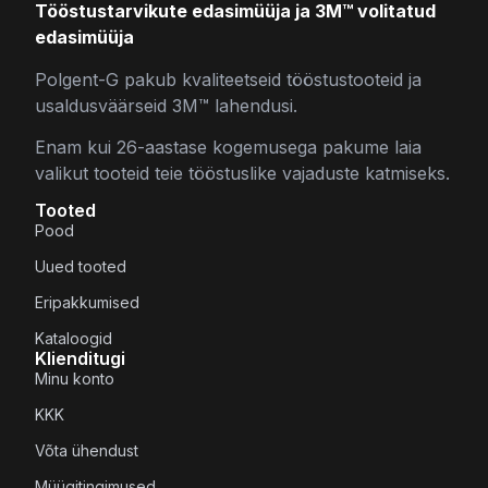
Tööstustarvikute edasimüüja ja 3M™ volitatud
edasimüüja
Polgent-G pakub kvaliteetseid tööstustooteid ja
usaldusväärseid 3M™ lahendusi.
Enam kui 26-aastase kogemusega pakume laia
valikut tooteid teie tööstuslike vajaduste katmiseks.
Tooted
Pood
Uued tooted
Eripakkumised
Kataloogid
Klienditugi
Minu konto
KKK
Võta ühendust
Müügitingimused