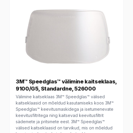
3M™ Speedglas™ välimine kaitseklaas,
9100/G5, Standardne, 526000
Välimine kaitseklaas 3M™ Speedglas™ välised
kaitseklaasid on mõeldud kasutamiseks koos 3M™
Speedglas™ keevitusmaskidega ja isetumenevate
keevitusfiltritega ning kaitsevad keevitusfiltrit
sädemete ja pritsmete eest. 3M™ Speedglas™
välised kaitseklaasid on tarvikud, mis on mõeldud